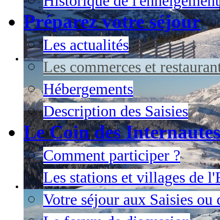
Historique de l'enneigement
Préparez votre séjour
Les actualités
Les commerces et restauran
Hébergements
Description des Saisies
Le Coin des Internaute
Comment participer ?
Les stations et villages de 
Votre séjour aux Saisies ou