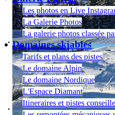
Les photos en Live Instagr
La Galerie Photos
La galerie photos classée pa
Domaines skiables
Tarifs et plans des pistes
Le domaine Alpin
Le domaine Nordique
L'Espace Diamant
Itineraires et pistes conseil
Les remontées mécaniques e