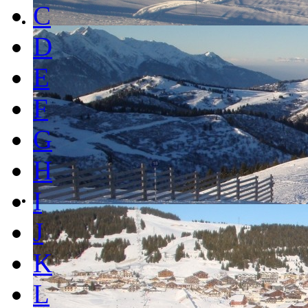
C
D
E
F
G
H
I
J
K
L