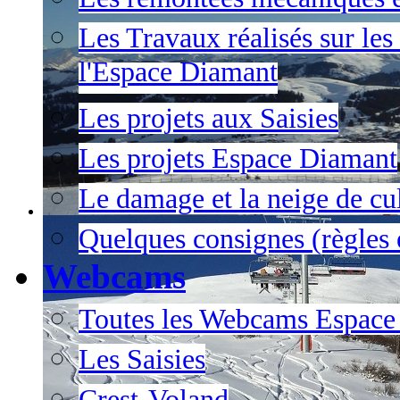
Les Travaux réalisés sur les
l'Espace Diamant
Les projets aux Saisies
Les projets Espace Diamant
Le damage et la neige de cul
Quelques consignes (règles e
Webcams
Toutes les Webcams Espace
Les Saisies
Crest-Voland