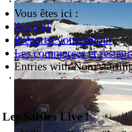
Vous êtes ici :
Accueil
Préparez votre séjour
Les commerces et restaur
Entries with Nom starting
Les Saisies Live !