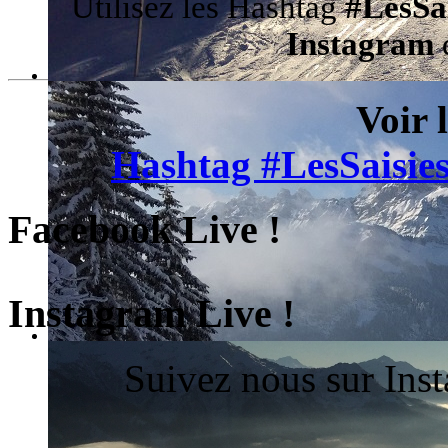
Utilisez les Hashtag
#LesSa
Instagram
d
Voir 
Hashtag #LesSaisies
Facebook Live !
Instagram Live !
Suivez nous sur Ins