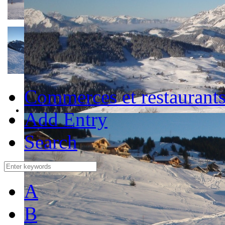
Commerces et restaurant
Add Entry
Search
A
B