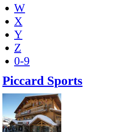
W
X
Y
Z
0-9
Piccard Sports