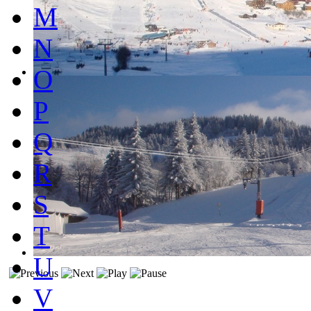
M
N
O
P
Q
R
S
T
U
V