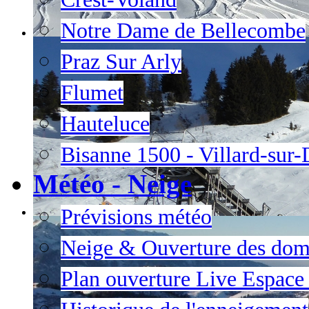
Notre Dame de Bellecombe
Praz Sur Arly
Flumet
Hauteluce
Bisanne 1500 - Villard-sur
Météo - Neige
Prévisions météo
Neige & Ouverture des dom
Plan ouverture Live Espac