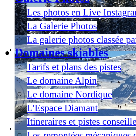
Les photos en Live Instagr
La Galerie Photos
La galerie photos classée pa
Domaines skiables
Tarifs et plans des pistes
Le domaine Alpin
Le domaine Nordique
L'Espace Diamant
Itineraires et pistes conseil
Les remontées mécaniques e