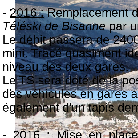
-
2016 :
Remplacement 
Téléski de Bisanne
par u
Le débit passera de 240
mini. Tracé quasiment id
niveau des deux gares.
Le TS sera doté de la poss
des véhicules en gares av
également d'un tapis d
-
2016 :
Mise en place