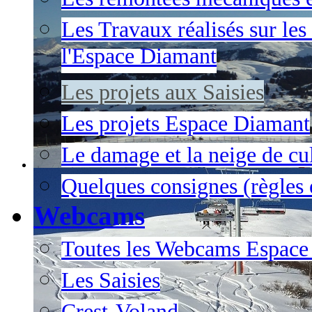
Les Travaux réalisés sur les
l'Espace Diamant
Les projets aux Saisies
Les projets Espace Diamant
Le damage et la neige de cul
Quelques consignes (règles e
Webcams
Toutes les Webcams Espace
Les Saisies
Crest-Voland