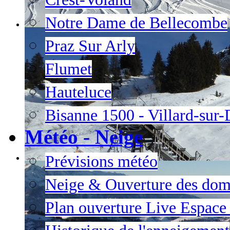
Notre Dame de Bellecombe
Praz Sur Arly
Flumet
Hauteluce
Bisanne 1500 - Villard-sur
Météo - Neige
Prévisions météo
Neige & Ouverture des dom
Plan ouverture Live Espac