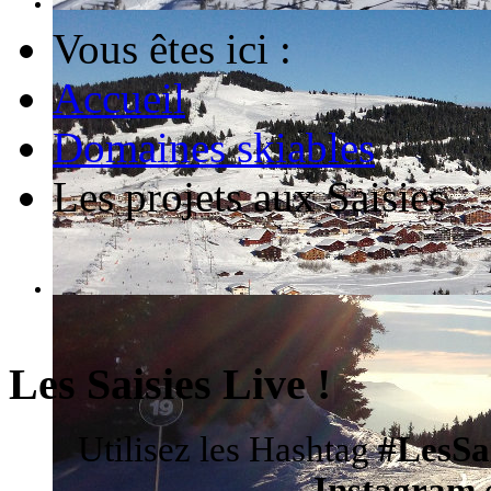
Vous êtes ici :
Accueil
Domaines skiables
Les projets aux Saisies
Les Saisies Live !
Utilisez les Hashtag
#LesSa
Instagram
d