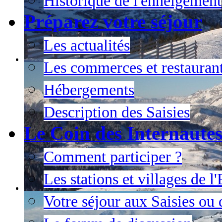
Historique de l'enneigement
Préparez votre séjour
Les actualités
Les commerces et restauran
Hébergements
Description des Saisies
Le Coin des Internaute
Comment participer ?
Les stations et villages de 
Votre séjour aux Saisies ou