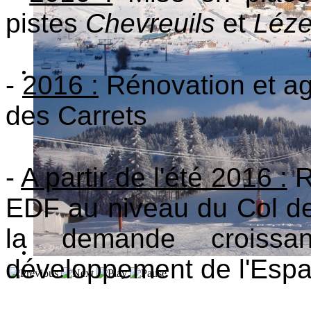
pistes
Chevreuils
et
Léze
-
2016 :
Rénovation et ag
des Carrets
-
A partir de l'été 2016 :
R
EDF au niveau du Col des
la demande croiss
développement de l'Esp