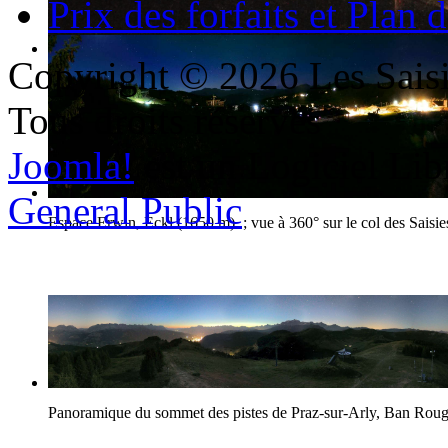
Prix des forfaits et Plan d
Copyright © 2026 Les Saisi
Le village d'Hauteluce
Tous droits réservés
Joomla!
est un Logiciel Lib
General Public
Espace Erwin, Eckl (1650 m) ; vue à 360° sur le col des Saisie
Panoramique du sommet des pistes de Praz-sur-Arly, Ban Rou