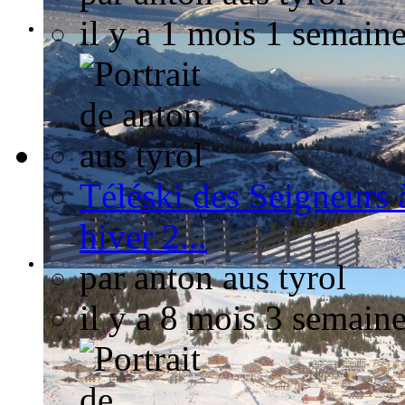
il y a 1 mois 1 semain
Téléski des Seigneurs 
hiver 2...
par
anton aus tyrol
il y a 8 mois 3 semain