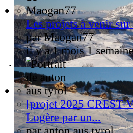
Les projets à venir sur
par
Maogan77
il y a 1 mois 1 semain
[projet 2025 CREST
Logère par un...
par
anton aus tyrol