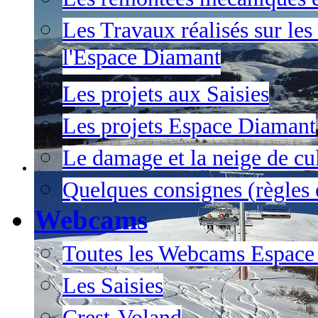
Les Travaux réalisés sur les
l'Espace Diamant
Les projets aux Saisies
Les projets Espace Diamant
Le damage et la neige de cul
Quelques consignes (règles e
Webcams
Toutes les Webcams Espace
Les Saisies
Crest-Voland