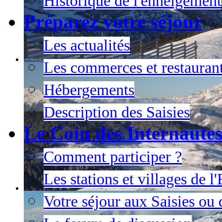
Historique de l'enneigement
Préparez votre séjour
Les actualités
Les commerces et restauran
Hébergements
Description des Saisies
Le Coin des Internaute
Comment participer ?
Les stations et villages de 
Votre séjour aux Saisies ou