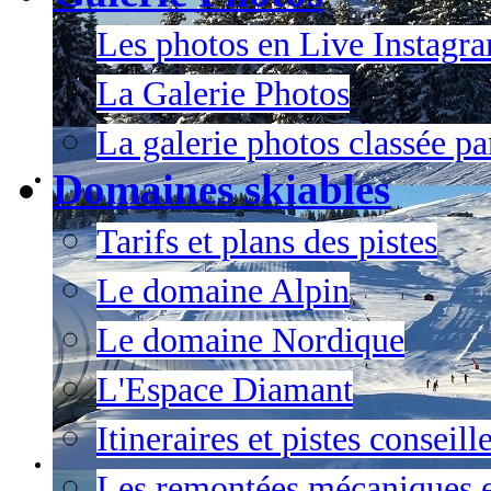
Les photos en Live Instagr
La Galerie Photos
La galerie photos classée pa
Domaines skiables
Tarifs et plans des pistes
Le domaine Alpin
Le domaine Nordique
L'Espace Diamant
Itineraires et pistes conseil
Les remontées mécaniques e