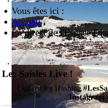
Vous êtes ici :
Accueil
En direct de l'Espace Dia
Les Saisies Live !
Utilisez les Hashtag
#LesSa
Instagram
d