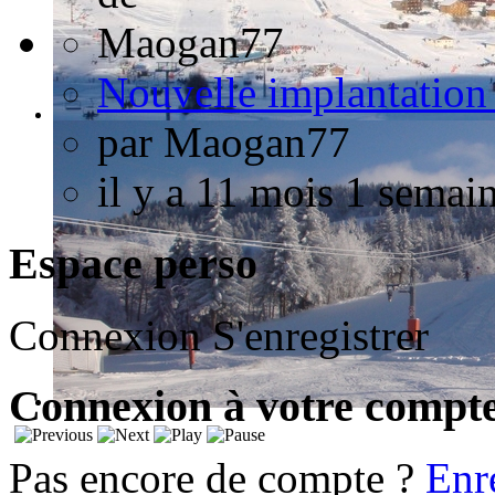
Nouvelle implantation 
par
Maogan77
il y a 11 mois 1 semai
Espace perso
Connexion
S'enregistrer
Connexion à votre compt
Pas encore de compte ?
Enr