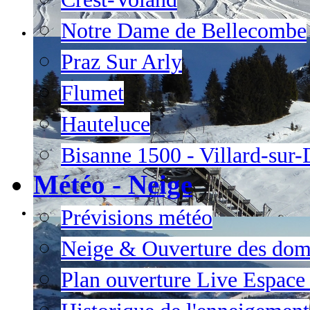
Notre Dame de Bellecombe
Praz Sur Arly
Flumet
Hauteluce
Bisanne 1500 - Villard-sur
Météo - Neige
Prévisions météo
Neige & Ouverture des dom
Plan ouverture Live Espac