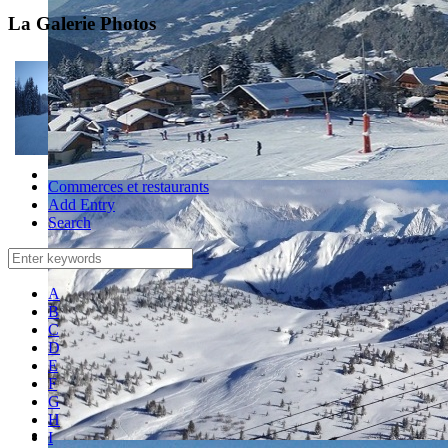
La Galerie Photos
Commerces et restaurants
Add Entry
Search
A
B
C
D
E
F
G
H
I