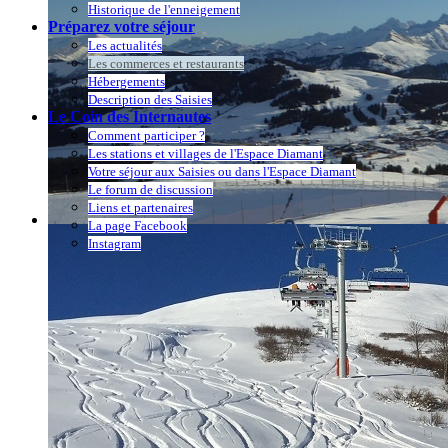
Historique de l'enneigement
Préparez votre séjour
Les actualités
Les commerces et restaurants
Hébergements
Description des Saisies
Le Coin des Internautes
Comment participer ?
Les stations et villages de l'Espace Diamant
Votre séjour aux Saisies ou dans l'Espace Diamant
Le forum de discussion
Liens et partenaires
La page Facebook
Instagram