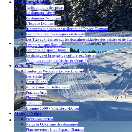
Domaines skiables
Tarifs et plans des pistes
Le domaine Alpin
Le domaine Nordique
L'Espace Diamant
Itineraires et pistes conseillees sur l'Espace Diamant
Les remontées mécaniques en détails
Les Travaux réalisés sur les domaines skiables des Saisies et de l'
Les projets aux Saisies
Les projets Espace Diamant
Le damage et la neige de culture aux Saisies
Quelques consignes (règles et sécurité)
Webcams
Toutes les Webcams Espace Diamant
Les Saisies
Crest-Voland
Notre Dame de Bellecombe
Praz Sur Arly
Flumet
Hauteluce
Bisanne 1500 - Villard-sur-Doron
Météo - Neige
Prévisions météo
Neige & Ouverture des domaines
Plan ouverture Live Espace Diamant