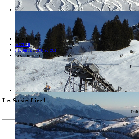
Vous êtes ici :
Accueil
Préparez votre séjour
Les commerces et restaurants
Les Saisies Live !
Util