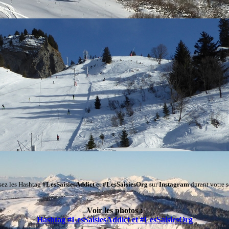
isez les Hashtag
#LesSaisiesAddict
et
#LesSaisiesOrg
sur
Instagram
durant votre s
Voir les photos :
Hashtag #LesSaisiesAddict et #LesSaisiesOrg