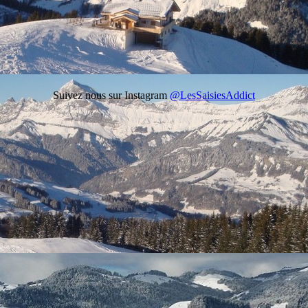
Suivez nous sur Instagram
@LesSaisiesAddict