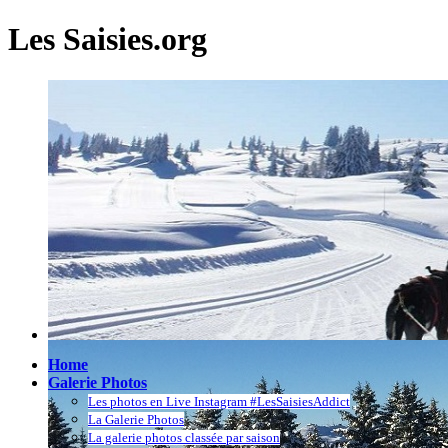
Les Saisies.org
Home
Galerie Photos
Les photos en Live Instagram #LesSaisiesAddict
La Galerie Photos
La galerie photos classée par saison