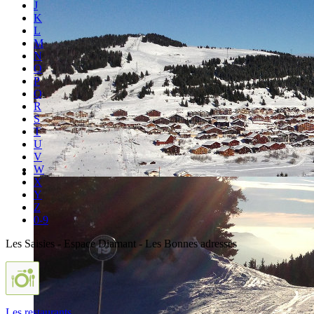
J
K
L
M
N
O
P
Q
R
S
T
U
V
W
X
Y
Z
0-9
Les Saisies - Espace Diamant - Les Bonnes adresses
Les restaurants