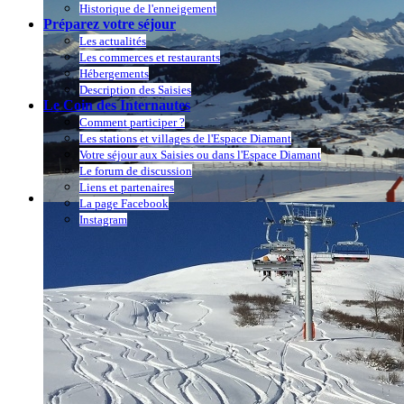
Historique de l'enneigement
Préparez votre séjour
Les actualités
Les commerces et restaurants
Hébergements
Description des Saisies
Le Coin des Internautes
Comment participer ?
Les stations et villages de l'Espace Diamant
Votre séjour aux Saisies ou dans l'Espace Diamant
Le forum de discussion
Liens et partenaires
La page Facebook
Instagram