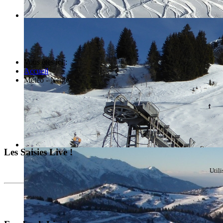
Vous êtes ici :
Accueil
Météo - Neige
Les Saisies Live !
Util