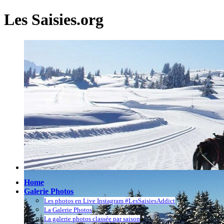
Les Saisies.org
Home
Galerie Photos
Les photos en Live Instagram #LesSaisiesAddict
La Galerie Photos
La galerie photos classée par saison