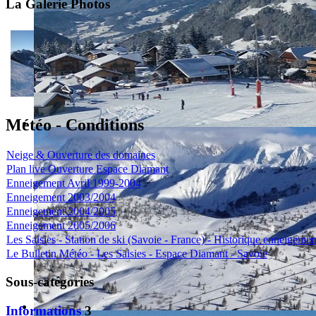
La Galerie Photos
Météo - Conditions
Neige & Ouverture des domaines
Plan live Ouverture Espace Diamant
Enneigement Avril 1999-2004
Enneigement 2003/2004
Enneigement 2004/2005
Enneigement 2005/2006
Les Saisies - Station de ski (Savoie - France) - Historique enneigemen
Le Bulletin Météo - Les Saisies - Espace Diamant - Savoie
Sous-catégories
Informations
3