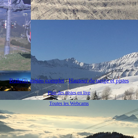
Bulletin météo complet
/
Hauteur de neige et pistes
Plan des pistes en live
Toutes les Webcams