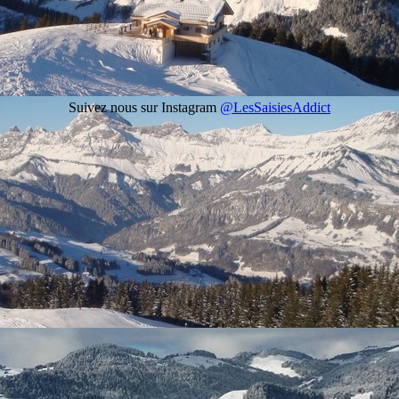
Suivez nous sur Instagram
@LesSaisiesAddict