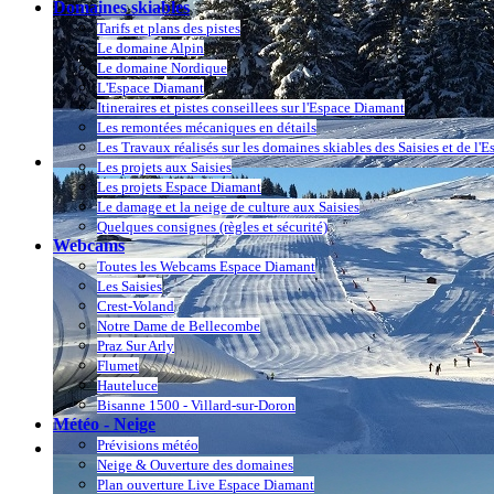
Domaines skiables
Tarifs et plans des pistes
Le domaine Alpin
Le domaine Nordique
L'Espace Diamant
Itineraires et pistes conseillees sur l'Espace Diamant
Les remontées mécaniques en détails
Les Travaux réalisés sur les domaines skiables des Saisies et de l'
Les projets aux Saisies
Les projets Espace Diamant
Le damage et la neige de culture aux Saisies
Quelques consignes (règles et sécurité)
Webcams
Toutes les Webcams Espace Diamant
Les Saisies
Crest-Voland
Notre Dame de Bellecombe
Praz Sur Arly
Flumet
Hauteluce
Bisanne 1500 - Villard-sur-Doron
Météo - Neige
Prévisions météo
Neige & Ouverture des domaines
Plan ouverture Live Espace Diamant