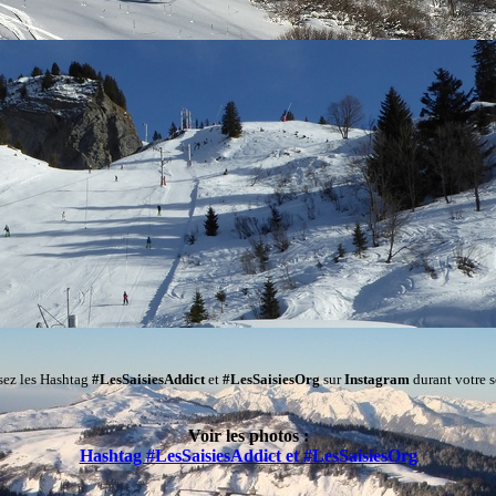
isez les Hashtag
#LesSaisiesAddict
et
#LesSaisiesOrg
sur
Instagram
durant votre s
Voir les photos :
Hashtag #LesSaisiesAddict et #LesSaisiesOrg