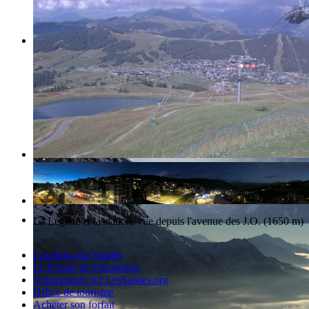
La station des Saisies et le Mont-Blanc
La Légette et la station, vue depuis l'avenue des J.O. (1650 m)
Location aux Saisies
Le Forum de Discussion
S'enregistrer sur LesSaisies.org
Office de tourisme
Acheter son forfait