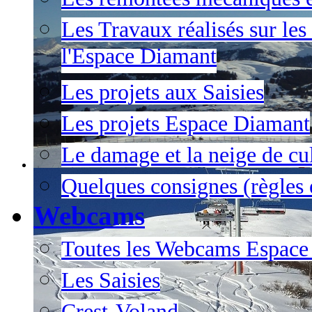
Les Travaux réalisés sur les
l'Espace Diamant
Les projets aux Saisies
Les projets Espace Diamant
Le damage et la neige de cul
Quelques consignes (règles e
Webcams
Toutes les Webcams Espace
Les Saisies
Crest-Voland