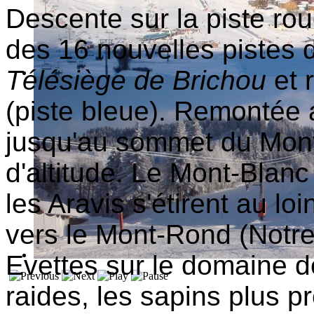
Descente sur la piste ro
des 16 nouvelles pistes 
Télésiège de Brichou
et 
(piste bleue). Remontée 
jusqu'au sommet du Mon
d'altitude. Le Mont-Blanc
les Aravis s'étirent au lo
vers le Mont-Rond (Notr
Evettes sur le domaine d
raides, les sapins plus pr