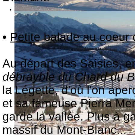
•
Petite balade au coeur 
Au départ des Saisies, e
débrayble du Chard du B
la Légette, d'où l'on aper
et sa fameuse Pierra Ment
garde la vallée. Plus à 
massif du Mont-Blanc...