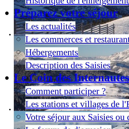
Historique de l'enneigement
Préparez votre séjour
Les actualités
Les commerces et restauran
Hébergements
Description des Saisies
Le Coin des Internaute
Comment participer ?
Les stations et villages de 
Votre séjour aux Saisies ou