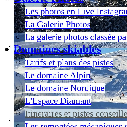
Les photos en Live Instagr
La Galerie Photos
La galerie photos classée pa
Domaines skiables
Tarifs et plans des pistes
Le domaine Alpin
Le domaine Nordique
L'Espace Diamant
Itineraires et pistes conseil
Les remontées mécaniques e