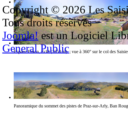
Copyright © 2026 Les Saisi
Le village d'Hauteluce
Tous droits réservés
Joomla!
est un Logiciel Lib
General Public
Espace Erwin, Eckl (1650 m) ; vue à 360° sur le col des Saisie
Panoramique du sommet des pistes de Praz-sur-Arly, Ban Rou