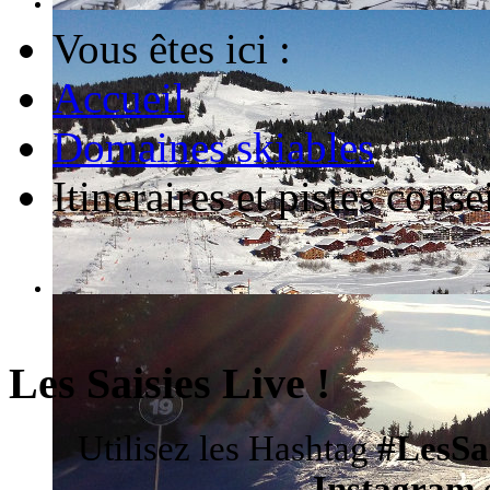
Vous êtes ici :
Accueil
Domaines skiables
Itineraires et pistes cons
Les Saisies Live !
Utilisez les Hashtag
#LesSa
Instagram
d