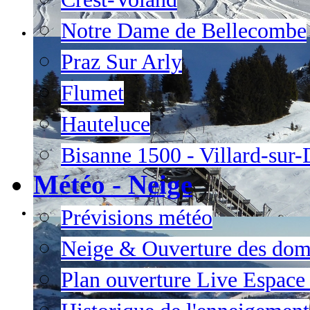
Notre Dame de Bellecombe
Praz Sur Arly
Flumet
Hauteluce
Bisanne 1500 - Villard-sur
Météo - Neige
Prévisions météo
Neige & Ouverture des dom
Plan ouverture Live Espac