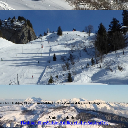
isez les Hashtag
#LesSaisiesAddict
et
#LesSaisiesOrg
sur
Instagram
durant votre s
Voir les photos :
Hashtag #LesSaisiesAddict et #LesSaisiesOrg