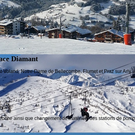
space Diamant
est-Voland, Notre-Dame de Bellecombe, Flumet et Praz sur Arly. L
tera
roche
ainsi que changement de matériels des stations de pompa