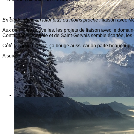
En étude, dans un futur plus ou moins proche :
liaison avec Me
Aux dernières nouvelles, les projets de liaison avec le domain
Contamines-Montjoie et de Saint-Gervais semble écartée, les
Côté Megève et Praz, ça bouge aussi car on parle beaucoup ce
A suivre.