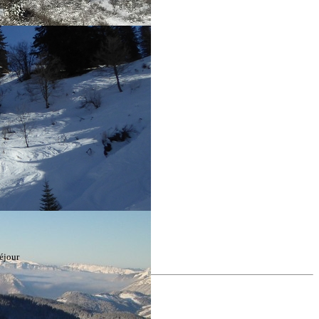
éjour