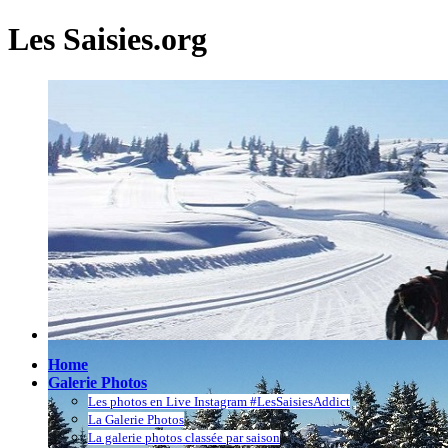
Les Saisies.org
Home
Galerie Photos
Les photos en Live Instagram #LesSaisiesAddict
La Galerie Photos
La galerie photos classée par saison