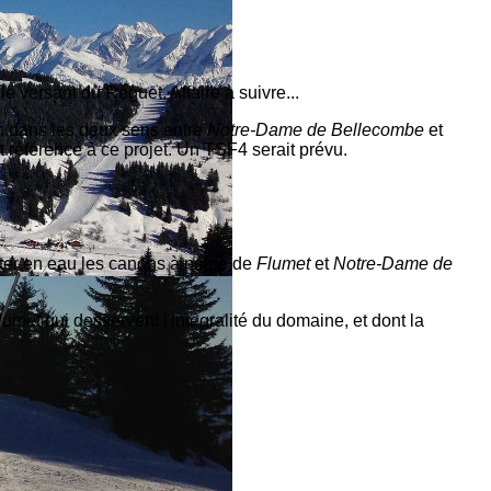
e versant du Réguet. Affaire à suivre...
on dans les deux sens entre
Notre-Dame de Bellecombe
et
 référence à ce projet. Un TSF4 serait prévu.
nter en eau les canons à neige de
Flumet
et
Notre-Dame de
lumet
qui desservent l'intégralité du domaine, et dont la