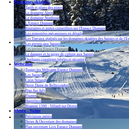
Domaines skiables
Tarifs et plans des pistes
Le domaine Alpin
Le domaine Nordique
L'Espace Diamant
Itineraires et pistes conseillees sur l'Espace Diamant
Les remontées mécaniques en détails
Les Travaux réalisés sur les domaines skiables des Saisies et de l'
Les projets aux Saisies
Les projets Espace Diamant
Le damage et la neige de culture aux Saisies
Quelques consignes (règles et sécurité)
Webcams
Toutes les Webcams Espace Diamant
Les Saisies
Crest-Voland
Notre Dame de Bellecombe
Praz Sur Arly
Flumet
Hauteluce
Bisanne 1500 - Villard-sur-Doron
Météo - Neige
Prévisions météo
Neige & Ouverture des domaines
Plan ouverture Live Espace Diamant