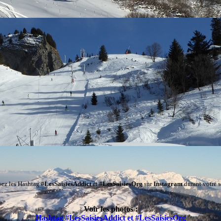
isez les Hashtag
#LesSaisiesAddict
et
#LesSaisiesOrg
sur
Instagram
durant votre s
Voir les photos :
Hashtag #LesSaisiesAddict et #LesSaisiesOrg