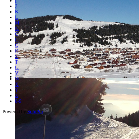
I
J
K
L
M
N
O
P
Q
R
S
T
U
V
W
X
Y
Z
0-9
Powered by
SobiPro