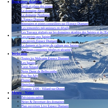
Domaines skiables
Tarifs et plans des pistes
Le domaine Alpin
Le domaine Nordique
L'Espace Diamant
Itineraires et pistes conseillees sur l'Espace Diamant
Les remontées mécaniques en détails
Les Travaux réalisés sur les domaines skiables des Saisies et de l'
Les projets aux Saisies
Les projets Espace Diamant
Le damage et la neige de culture aux Saisies
Quelques consignes (règles et sécurité)
Webcams
Toutes les Webcams Espace Diamant
Les Saisies
Crest-Voland
Notre Dame de Bellecombe
Praz Sur Arly
Flumet
Hauteluce
Bisanne 1500 - Villard-sur-Doron
Météo - Neige
Prévisions météo
Neige & Ouverture des domaines
Plan ouverture Live Espace Diamant