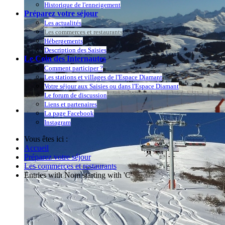
Historique de l'enneigement
Préparez votre séjour
Les actualités
Les commerces et restaurants
Hébergements
Description des Saisies
Le Coin des Internautes
Comment participer ?
Les stations et villages de l'Espace Diamant
Votre séjour aux Saisies ou dans l'Espace Diamant
Le forum de discussion
Liens et partenaires
La page Facebook
Instagram
Vous êtes ici :
Accueil
Préparez votre séjour
Les commerces et restaurants
Entries with Nom starting with 'C'