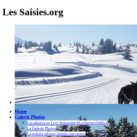
Les Saisies.org
Home
Galerie Photos
Les photos en Live Instagram #LesSaisiesAddict
La Galerie Photos
La galerie photos classée par saison