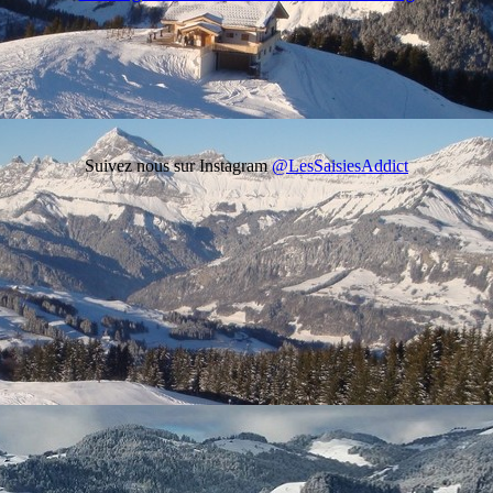
Suivez nous sur Instagram
@LesSaisiesAddict