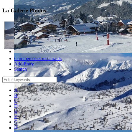
La Galerie Photos
Commerces et restaurants
Add Entry
Search
A
B
C
D
E
F
G
H