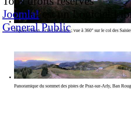
Tous droits réservés
Joomla!
est un Logiciel Lib
General Public
Espace Erwin, Eckl (1650 m) ; vue à 360° sur le col des Saisie
Panoramique du sommet des pistes de Praz-sur-Arly, Ban Rou