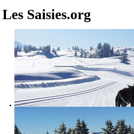
Les Saisies.org