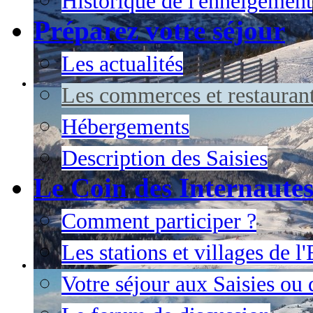
Historique de l'enneigement
Préparez votre séjour
Les actualités
Les commerces et restauran
Hébergements
Description des Saisies
Le Coin des Internaute
Comment participer ?
Les stations et villages de 
Votre séjour aux Saisies ou