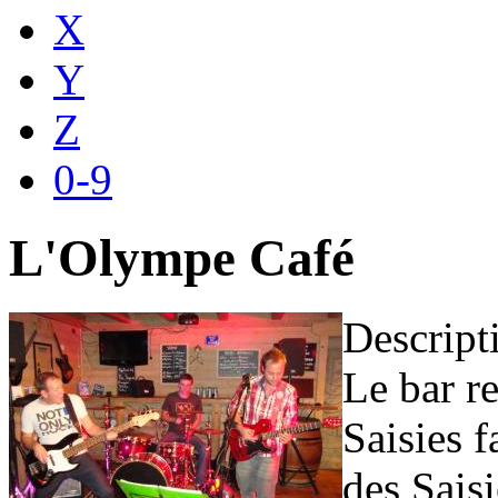
X
Y
Z
0-9
L'Olympe Café
Descript
Le bar r
Saisies f
des Saisi