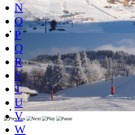
N
O
P
Q
R
S
T
U
V
W