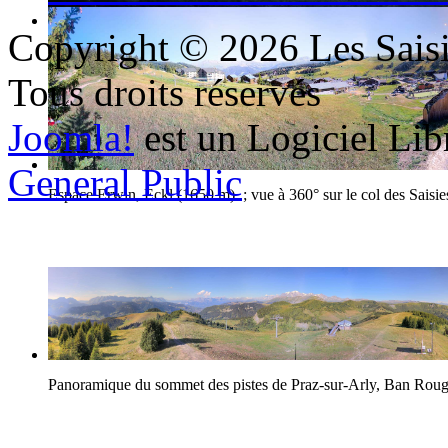
Copyright © 2026 Les Saisi
Le village d'Hauteluce
Tous droits réservés
Joomla!
est un Logiciel Lib
General Public
Espace Erwin, Eckl (1650 m) ; vue à 360° sur le col des Saisie
Panoramique du sommet des pistes de Praz-sur-Arly, Ban Rou