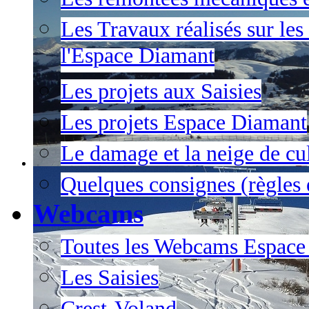
Les Travaux réalisés sur les
l'Espace Diamant
Les projets aux Saisies
Les projets Espace Diamant
Le damage et la neige de cul
Quelques consignes (règles e
Webcams
Toutes les Webcams Espace
Les Saisies
Crest-Voland