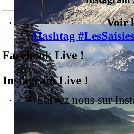
Voir 
Hashtag #LesSaisies
Facebook Live !
Instagram Live !
Suivez nous sur Ins