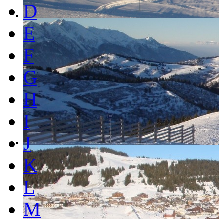
D
E
F
G
H
I
J
K
L
M