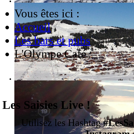
Vous êtes ici :
Accueil
Les bars et pubs
L'Olympe Café
Les Saisies Live !
Utilisez les Hashtag
#LesSa
Instagram
d