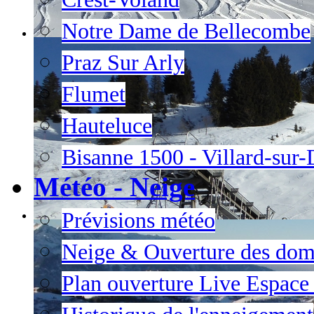
Notre Dame de Bellecombe
Praz Sur Arly
Flumet
Hauteluce
Bisanne 1500 - Villard-sur
Météo - Neige
Prévisions météo
Neige & Ouverture des dom
Plan ouverture Live Espac