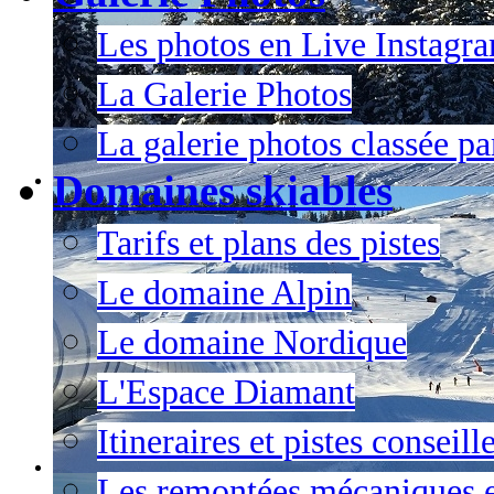
Les photos en Live Instagr
La Galerie Photos
La galerie photos classée pa
Domaines skiables
Tarifs et plans des pistes
Le domaine Alpin
Le domaine Nordique
L'Espace Diamant
Itineraires et pistes conseil
Les remontées mécaniques e