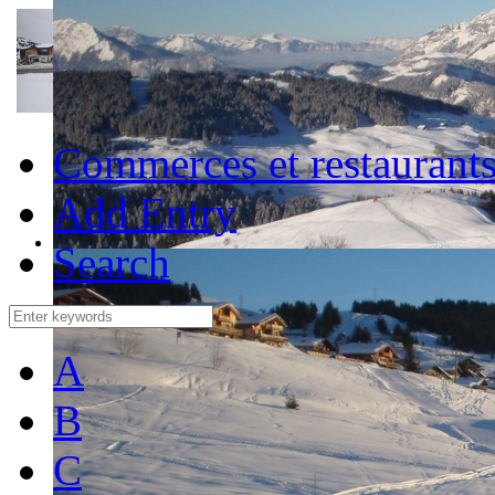
Commerces et restaurant
Add Entry
Search
A
B
C