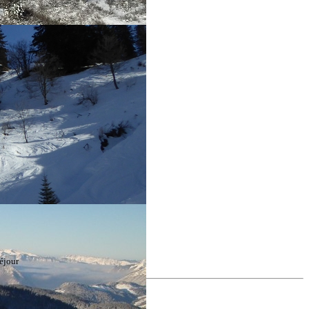
éjour