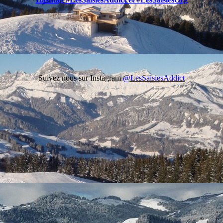
Suivez nous sur Instagram
@LesSaisiesAddict