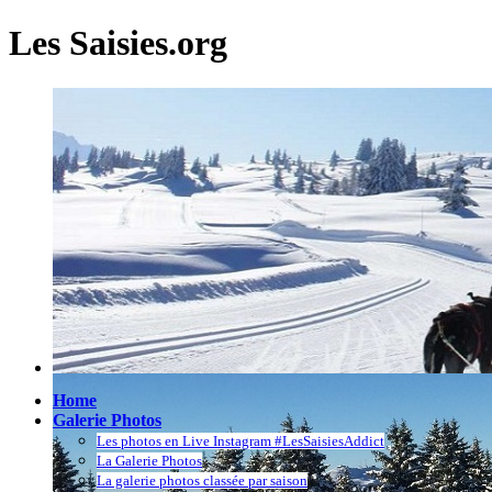
Les Saisies.org
Home
Galerie Photos
Les photos en Live Instagram #LesSaisiesAddict
La Galerie Photos
La galerie photos classée par saison