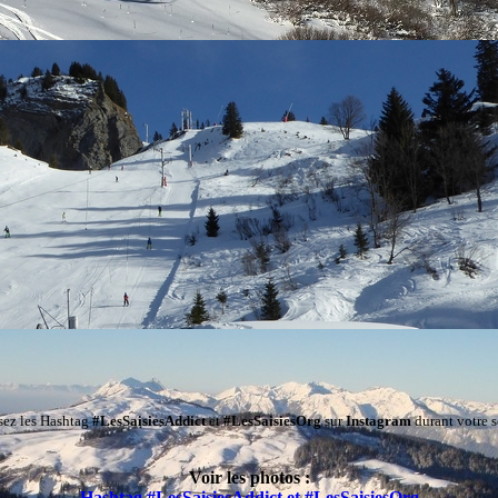
isez les Hashtag
#LesSaisiesAddict
et
#LesSaisiesOrg
sur
Instagram
durant votre s
Voir les photos :
Hashtag #LesSaisiesAddict et #LesSaisiesOrg