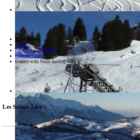
Vous êtes ici :
Accueil
Préparez votre séjour
Hébergements
Entries with Nom starting with 'F'
Les Saisies Live !
Util