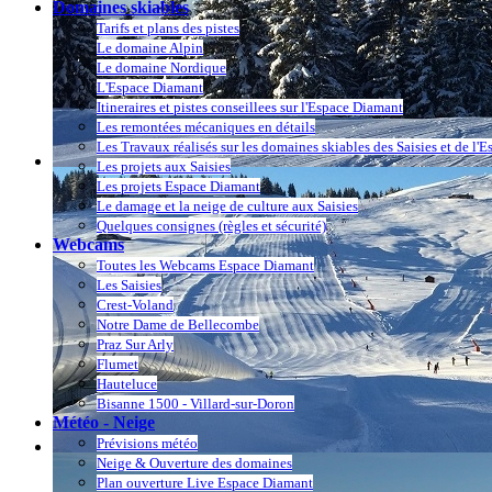
Domaines skiables
Tarifs et plans des pistes
Le domaine Alpin
Le domaine Nordique
L'Espace Diamant
Itineraires et pistes conseillees sur l'Espace Diamant
Les remontées mécaniques en détails
Les Travaux réalisés sur les domaines skiables des Saisies et de l'
Les projets aux Saisies
Les projets Espace Diamant
Le damage et la neige de culture aux Saisies
Quelques consignes (règles et sécurité)
Webcams
Toutes les Webcams Espace Diamant
Les Saisies
Crest-Voland
Notre Dame de Bellecombe
Praz Sur Arly
Flumet
Hauteluce
Bisanne 1500 - Villard-sur-Doron
Météo - Neige
Prévisions météo
Neige & Ouverture des domaines
Plan ouverture Live Espace Diamant