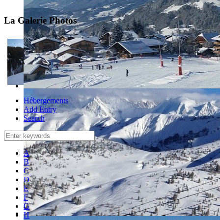
La Galerie Photos
Hébergements
Add Entry
Search
A
B
C
D
E
F
G
H