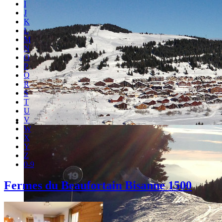
I
J
K
L
M
N
O
P
Q
R
S
T
U
V
W
X
Y
Z
0-9
Fermes du Beaufortain Bisanne 1500