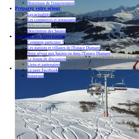
Historique de l'enneigement
Préparez votre séjour
Les actualités
Les commerces et restaurants
Hébergements
Description des Saisies
Le Coin des Internautes
Comment participer ?
Les stations et villages de l'Espace Diamant
Votre séjour aux Saisies ou dans l'Espace Diamant
Le forum de discussion
Liens et partenaires
La page Facebook
Instagram