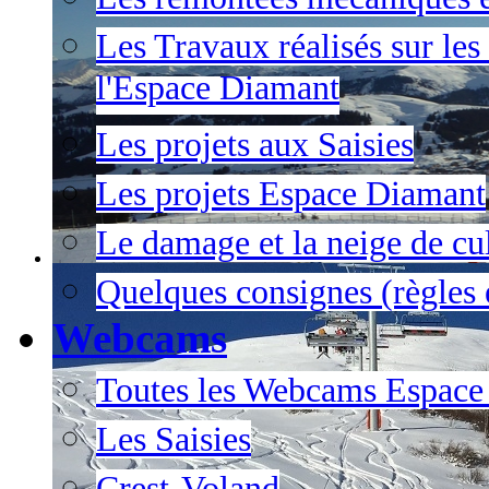
Les Travaux réalisés sur les
l'Espace Diamant
Les projets aux Saisies
Les projets Espace Diamant
Le damage et la neige de cul
Quelques consignes (règles e
Webcams
Toutes les Webcams Espace
Les Saisies
Crest-Voland