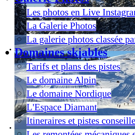
Les photos en Live Instagr
La Galerie Photos
La galerie photos classée pa
Domaines skiables
Tarifs et plans des pistes
Le domaine Alpin
Le domaine Nordique
L'Espace Diamant
Itineraires et pistes conseil
Les remontées mécaniques e