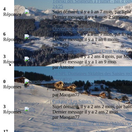
Téléski des Seigneurs à Flumet - pas d’ouv
24/25
4
Sujet démarré, il y a 1 an 7 mois, par
Rphl
Réponses
Dernier message il y a 8 mois 2 semaines
par
anton aus tyrol
Ouverture Snowfarming 2024
6
Sujet démarré, il y a 1 an 9 mois, par
lecjef
Réponses
Dernier message il y a 1 an 8 mois
par
Rphl
Vente d'un TSF & TK sur Crest Voland
3
Sujet démarré, il y a 2 ans 4 mois, par
Mao
Réponses
Dernier message il y a 1 an 9 mois
par
Antoine
La SPL Domaines Skiables des Saisies re
d'occasion
0
Sujet démarré, il y a 2 ans 2 mois, par
Mao
Réponses
Dernier message il y a 2 ans 2 mois
par
Maogan77
Parking , Les Saisies ?
3
Sujet démarré, il y a 2 ans 2 mois, par
hali
Réponses
Dernier message il y a 2 ans 2 mois
par
Maogan77
Ouverture du domaine skiable / Météo 
2023/2024
17