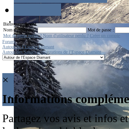
Recherche
Bienvenue,
Invité
Nom d'utilisateur :
Mot de passe :
Mot de passe perdu ?
Nom d'utilisateur perdu ?
Créer un compte
Forum
Autour de l’Espace Diamant
Autour des Saisies et des stations de l’Espace Diamant
×
Informations compléme
Partagez vos avis et infos e