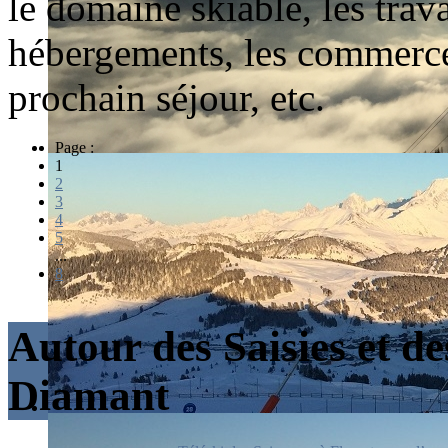
le domaine skiable, les trava
hébergements, les commerces
prochain séjour, etc.
Page :
1
2
3
4
5
...
8
Autour des Saisies et de
Diamant