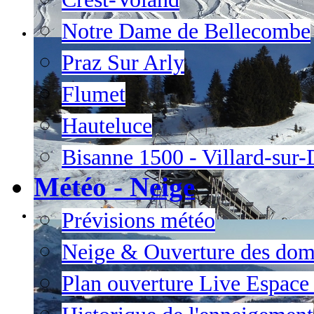
Notre Dame de Bellecombe
Praz Sur Arly
Flumet
Hauteluce
Bisanne 1500 - Villard-sur
Météo - Neige
Prévisions météo
Neige & Ouverture des dom
Plan ouverture Live Espac