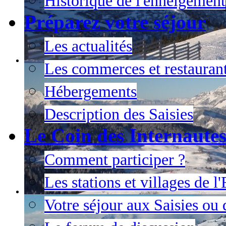
Historique de l'enneigement
Préparez votre séjour
Les actualités
Les commerces et restauran
Hébergements
Description des Saisies
Le Coin des Internaute
Comment participer ?
Les stations et villages de 
Votre séjour aux Saisies ou