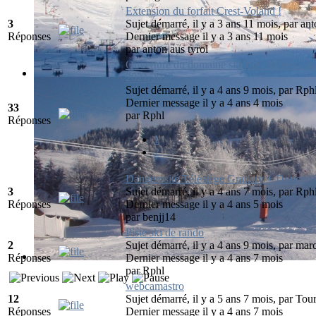
Extension du forfait Crest-Voland !
3
Sujet démarré, il y a 3 ans 11 mois, par
ant
Réponses
Dernier message il y a 3 ans 11 mois
par
anton aus tyrol
Ouverture du domaine skiable / Météo - sa
2021/2022
Sujet démarré, il y a 4 ans 9 mois, par
Rph
Dernier message il y a 4 ans 4 mois
33
par
Rphl
Réponses
1
2
Dangerosité Télésiège Grattary + Douce
3
Sujet démarré, il y a 4 ans 7 mois, par
Rph
Réponses
Dernier message il y a 4 ans 5 mois
par
benjj14
Piste ski de rando
2
Sujet démarré, il y a 4 ans 9 mois, par
mar
Réponses
Dernier message il y a 4 ans 7 mois
par
Rphl
webcamastro
12
Sujet démarré, il y a 5 ans 7 mois, par
Tour
Réponses
Dernier message il y a 4 ans 7 mois