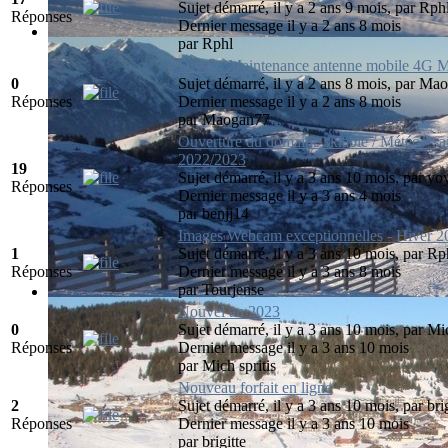
Sujet démarré, il y a 2 ans 9 mois, par
Rph
Réponses
Dernier message il y a 2 ans 8 mois
par
Rphl
Divers: Maintenance antenne mobile 4G 
0
Sujet démarré, il y a 2 ans 8 mois, par
Mao
Réponses
Dernier message il y a 2 ans 8 mois
par
Maogan77
Ouverture du domaine skiable / Météo - sa
2022/2023
19
Sujet démarré, il y a 3 ans 10 mois, par
yo
Réponses
Dernier message il y a 3 ans 4 mois
par
benjj14
Images Webcam exceptionnelles - Hiver 
1
Sujet démarré, il y a 3 ans 10 mois, par
Rp
Réponses
Dernier message il y a 3 ans 8 mois
par
Tourjense
Nouvel an 2023
0
Sujet démarré, il y a 3 ans 10 mois, par
Mic
Réponses
Dernier message il y a 3 ans 10 mois
par
Mich spritis
Nouveau forfait en ligne
2
Sujet démarré, il y a 3 ans 10 mois, par
bri
Réponses
Dernier message il y a 3 ans 10 mois
par
brigitte