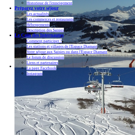
Historique de l'enneigement
Préparez votre séjour
Les actualités
Les commerces et restaurants
Hébergements
Description des Saisies
Le Coin des Internautes
Comment participer ?
Les stations et villages de l'Espace Diamant
Votre séjour aux Saisies ou dans l'Espace Diamant
Le forum de discussion
Liens et partenaires
La page Facebook
Instagram