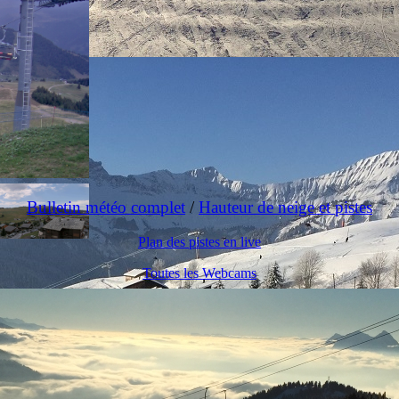
Bulletin météo complet
/
Hauteur de neige et pistes
Plan des pistes en live
Toutes les Webcams