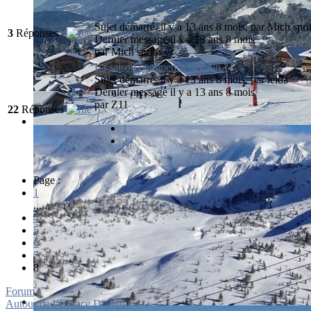
Forfaits
Sujet démarré, il y a 13 ans 8 mois, par
Mich sprit
3
Réponses
Dernier message il y a 13 ans 8 mois
par
Mich spritis
La saison commence demain ?
Sujet démarré, il y a 13 ans 8 mois, par
leida
Dernier message il y a 13 ans 8 mois
par
Z11
22
Réponses
1
2
Page :
1
...
4
5
6
7
8
Forum
Autour de l’Espace Diamant