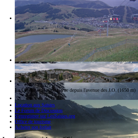
La station des Saisies et le Mont-Blanc
La Légette et la station, vue depuis l'avenue des J.O. (1650 m)
Location aux Saisies
Le Forum de Discussion
S'enregistrer sur LesSaisies.org
Office de tourisme
Acheter son forfait