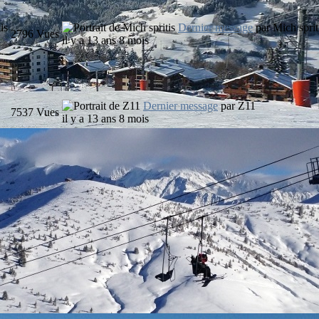
is
Dernier message
par
Mich sprit
2796
Vues
il y a 13 ans 8 mois
Dernier message
par
Z11
7537
Vues
il y a 13 ans 8 mois