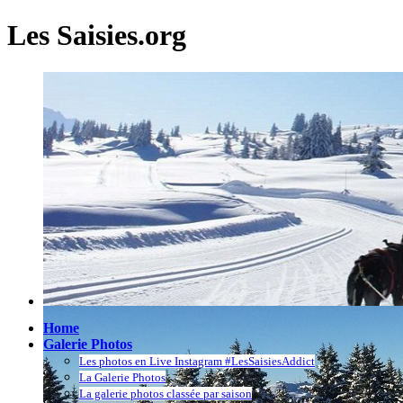
Les Saisies.org
Home
Galerie Photos
Les photos en Live Instagram #LesSaisiesAddict
La Galerie Photos
La galerie photos classée par saison