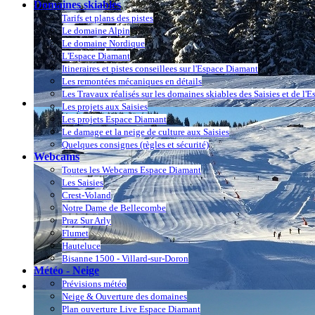
Domaines skiables
Tarifs et plans des pistes
Le domaine Alpin
Le domaine Nordique
L'Espace Diamant
Itineraires et pistes conseillees sur l'Espace Diamant
Les remontées mécaniques en détails
Les Travaux réalisés sur les domaines skiables des Saisies et de l'
Les projets aux Saisies
Les projets Espace Diamant
Le damage et la neige de culture aux Saisies
Quelques consignes (règles et sécurité)
Webcams
Toutes les Webcams Espace Diamant
Les Saisies
Crest-Voland
Notre Dame de Bellecombe
Praz Sur Arly
Flumet
Hauteluce
Bisanne 1500 - Villard-sur-Doron
Météo - Neige
Prévisions météo
Neige & Ouverture des domaines
Plan ouverture Live Espace Diamant