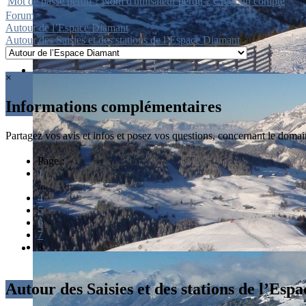
Mot de passe perdu ?
Nom d'utilisateur perdu ?
Créer un compte
Forum
Autour de l’Espace Diamant
Autour des Saisies et des stations de l’Espace Diamant
×
Informations complémentaires
Partagez vos avis et infos et posez vos questions, concernant le domain
Page :
1
...
4
5
6
7
8
Autour des Saisies et des stations de l’Es