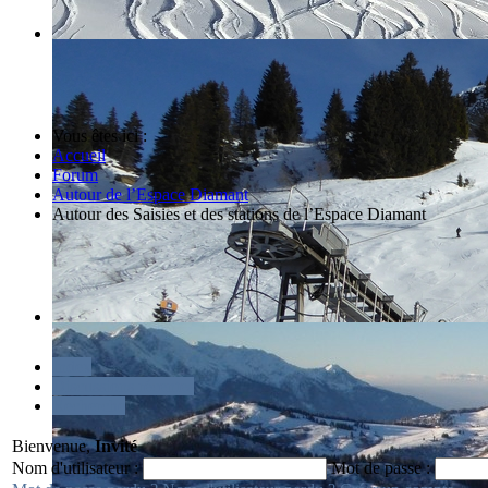
Vous êtes ici :
Accueil
Forum
Autour de l’Espace Diamant
Autour des Saisies et des stations de l’Espace Diamant
Index
Discussions récentes
Recherche
Bienvenue,
Invité
Nom d'utilisateur :
Mot de passe :