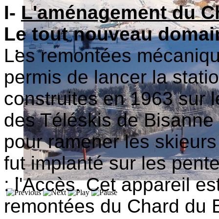
I-
L'aménagement du Ch
Le tout nouveau domain
Les remontées mécanique
permis de lancer la stati
construites en 1963 sur l
des Téléskis de Bisanne 
pour ramener les skieurs 
fut implanté sur les pen
: l'Accès. Cet appareil e
remontées du Chard du Be