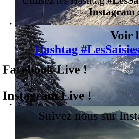
Utilisez les Hashtag
#LesSa
Instagram
d
Voir 
Hashtag #LesSaisies
Facebook Live !
Instagram Live !
Suivez nous sur Ins