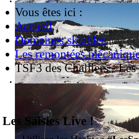
Vous êtes ici :
Accueil
Domaines skiables
Les remontées mécaniques
TSF3 des Challiers - Les 
Les Saisies Live !