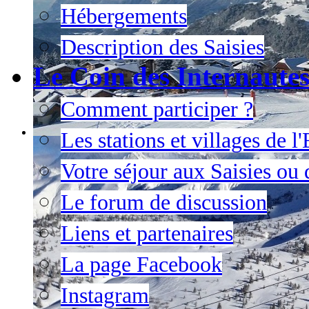
Hébergements
Description des Saisies
Le Coin des Internaute
Comment participer ?
Les stations et villages de 
Votre séjour aux Saisies ou
Le forum de discussion
Liens et partenaires
La page Facebook
Instagram