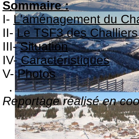
Sommaire :
I-
L'aménagement du Cha
II-
Le TSF3 des Challiers
III-
Situation
IV-
Caractéristiques
V-
Photos
Reportage réalisé en co