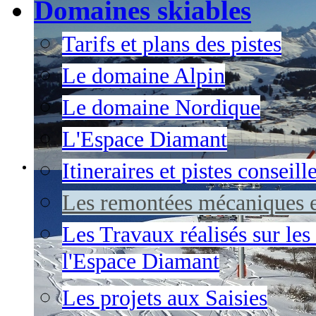
Domaines skiables
Tarifs et plans des pistes
Le domaine Alpin
Le domaine Nordique
L'Espace Diamant
Itineraires et pistes conseil
Les remontées mécaniques e
Les Travaux réalisés sur les
l'Espace Diamant
Les projets aux Saisies