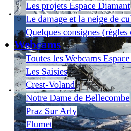
Les projets Espace Diamant
Le damage et la neige de cul
Quelques consignes (règles e
Webcams
Toutes les Webcams Espace
Les Saisies
Crest-Voland
Notre Dame de Bellecombe
Praz Sur Arly
Flumet