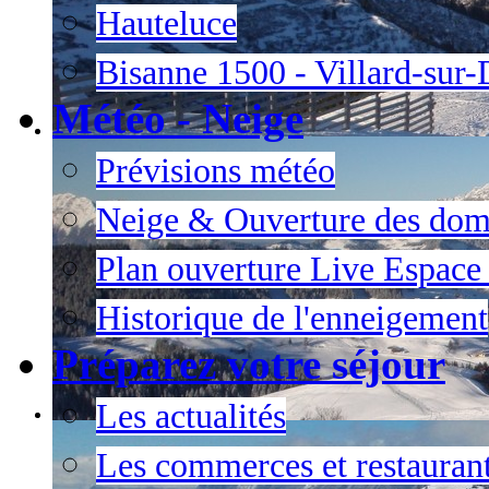
Hauteluce
Bisanne 1500 - Villard-sur
Météo - Neige
Prévisions météo
Neige & Ouverture des dom
Plan ouverture Live Espac
Historique de l'enneigement
Préparez votre séjour
Les actualités
Les commerces et restauran