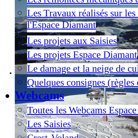
Les Travaux réalisés sur les
l'Espace Diamant
Les projets aux Saisies
Les projets Espace Diamant
Le damage et la neige de cul
Quelques consignes (règles e
Webcams
Toutes les Webcams Espace
Les Saisies
Crest-Voland