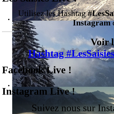
Utilisez les Hashtag
#LesSa
Instagram
d
Voir 
Hashtag #LesSaisies
Facebook Live !
Instagram Live !
Suivez nous sur Ins