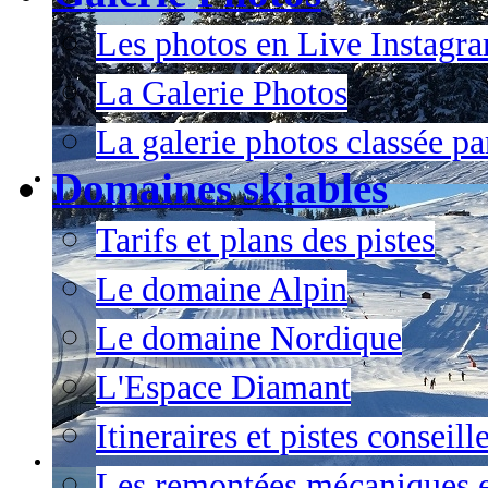
Les photos en Live Instagr
La Galerie Photos
La galerie photos classée pa
Domaines skiables
Tarifs et plans des pistes
Le domaine Alpin
Le domaine Nordique
L'Espace Diamant
Itineraires et pistes conseil
Les remontées mécaniques e