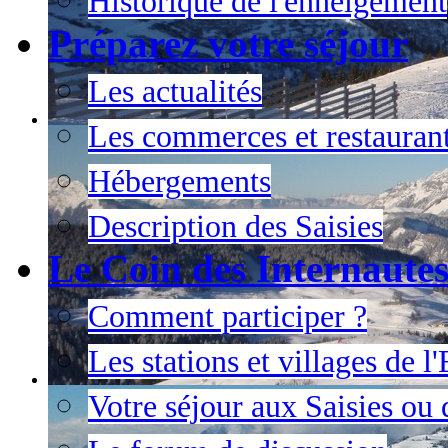
Historique de l'enneigement
Préparez votre séjour
Les actualités
Les commerces et restauran
Hébergements
Description des Saisies
Le Coin des Internaute
Comment participer ?
Les stations et villages de 
Votre séjour aux Saisies ou