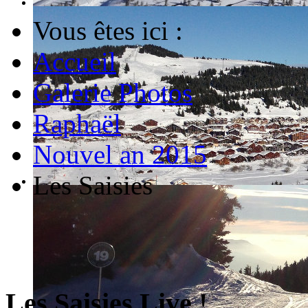
Vous êtes ici :
Accueil
Galerie Photos
Raphaël
Nouvel an 2015
Les Saisies
Les Saisies Live !