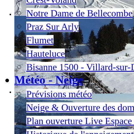
Notre Dame de Bellecombe
Praz Sur Arly
Flumet
Hauteluce
Bisanne 1500 - Villard-sur
Météo - Neige
Prévisions météo
Neige & Ouverture des dom
Plan ouverture Live Espac