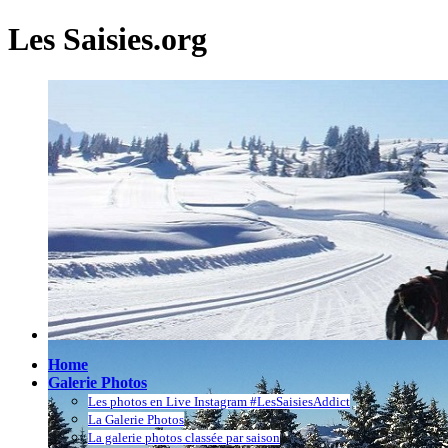
Les Saisies.org
Home
Galerie Photos
Les photos en Live Instagram #LesSaisiesAddict
La Galerie Photos
La galerie photos classée par saison