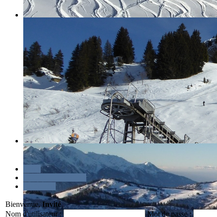
Index
Discussions récentes
Recherche
Bienvenue,
Invité
Nom d'utilisateur :
Mot de passe :