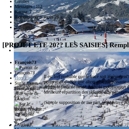
Messages : 112
Karma: 7
Remerciements reçus 26
Connexio
[PROJET ETE 20?? LES SAISIES] Rem
François73
Il est fort probable que le tracé soit légèremen
Hors Ligne
permettrait d'offrir une alternative intéressa
Sur le forum,
depuis le front de neige. Avec la modification 
j'évolue sur la
Meilleure répartition des skieurs, désengorgem
piste verte de
l'Aiglon
(Simple supposition de ma part, je ne relaye auc