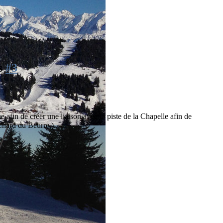
is
#3
he afin de créer une liaison avec la piste de la Chapelle afin de
Chard du Beurre,)