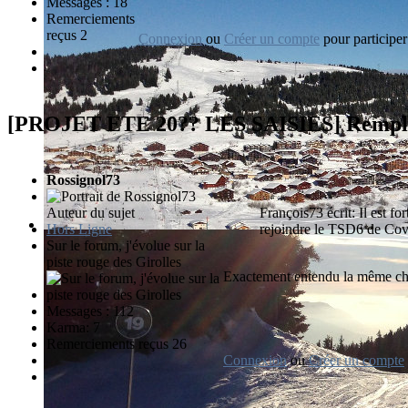
Messages : 18
Remerciements
reçus 2
Connexion
ou
Créer un compte
pour participer
[PROJET ETE 20?? LES SAISIES] Rem
Rossignol73
Auteur du sujet
François73 écrit: Il est fo
Hors Ligne
rejoindre le TSD6 de Cove
Sur le forum, j'évolue sur la
piste rouge des Girolles
Exactement entendu la même c
Messages : 112
Karma: 7
Remerciements reçus 26
Connexion
ou
Créer un compte