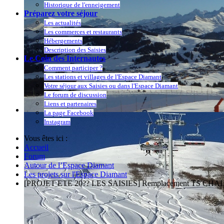
Historique de l'enneigement
Préparez votre séjour
Les actualités
Les commerces et restaurants
Hébergements
Description des Saisies
Le Coin des Internautes
Comment participer ?
Les stations et villages de l'Espace Diamant
Votre séjour aux Saisies ou dans l'Espace Diamant
Le forum de discussion
Liens et partenaires
La page Facebook
Instagram
Vous êtes ici :
Accueil
Forum
Autour de l’Espace Diamant
Les projets sur l'Espace Diamant
[PROJET ETE 20?? LES SAISIES] Remplacement TS CHA