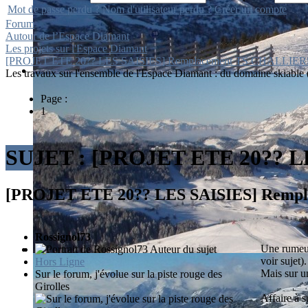
Mot de passe perdu ?
Nom d'utilisateur perdu ?
Créer un compte
Forum
Autour de l’Espace Diamant
Les projets sur l'Espace Diamant
[PROJET ETE 20?? LES SAISIES] Remplacement TS CHALLIER
Les travaux sur l'ensemble de l'Espace Diamant : du domaine skiable (té
Page :
1
SUJET :
[PROJET ETE 20?? L
[PROJET ETE 20?? LES SAISIES] Rem
Rossignol73
Une rumeur 
Auteur du sujet
voir sujet).
Hors Ligne
Mais sur un
Sur le forum, j'évolue sur la piste rouge des
Girolles
Affaire à su