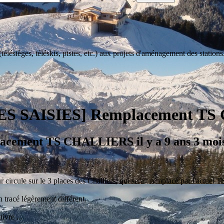
S
lésièges, téléskis, pistes, etc.) aux projets d'aménagement des stations
ES SAISIES] Remplacement T
placement TS CHALLIERS
il y a 9 ans 3 mo
circule sur le 3 places des Challiers, qui serait remplacé par l'actuel 
 tracé légèrement différent.
ivre ...