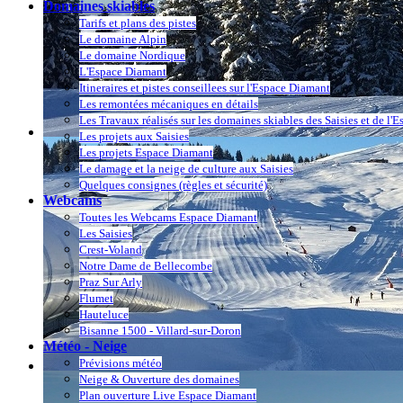
Domaines skiables
Tarifs et plans des pistes
Le domaine Alpin
Le domaine Nordique
L'Espace Diamant
Itineraires et pistes conseillees sur l'Espace Diamant
Les remontées mécaniques en détails
Les Travaux réalisés sur les domaines skiables des Saisies et de l'
Les projets aux Saisies
Les projets Espace Diamant
Le damage et la neige de culture aux Saisies
Quelques consignes (règles et sécurité)
Webcams
Toutes les Webcams Espace Diamant
Les Saisies
Crest-Voland
Notre Dame de Bellecombe
Praz Sur Arly
Flumet
Hauteluce
Bisanne 1500 - Villard-sur-Doron
Météo - Neige
Prévisions météo
Neige & Ouverture des domaines
Plan ouverture Live Espace Diamant