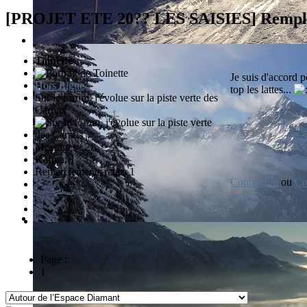
[PROJET ETE 20?? LES SAISIES] Rem
Toinette
Je suis d'accord p
Hors Ligne
top les lattes...
Sur le forum, j'évolue sur la piste verte des
Carrets
Messages : 28
Karma: 1
Remerciements reçus 1
Connexion
ou
Cr
Page :
1