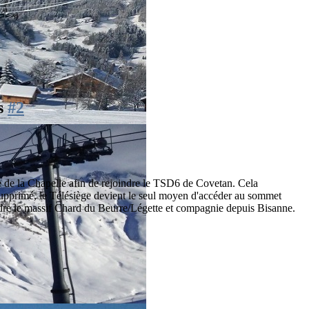
is
#2
iste de la Chapelle afin de rejoindre le TSD6 de Covetan. Cela
 supprimé, le Télésiège devient le seul moyen d'accéder au sommet
joindre le massif Chard du Beurre/Légette et compagnie depuis Bisanne.