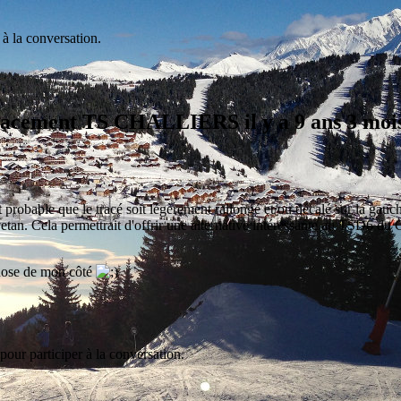
 à la conversation.
placement TS CHALLIERS
il y a 9 ans 3 mo
rt probable que le tracé soit légèrement rallongé et/ou décalé sur la gauc
tan. Cela permettrait d'offrir une alternative intéressante au TSD6 du 
hose de mon côté
pour participer à la conversation.