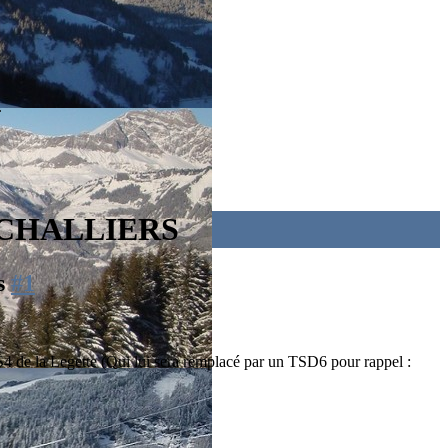
.
S CHALLIERS
is
#1
TS4 de la Legette (Qui lui sera remplacé par un TSD6 pour rappel :