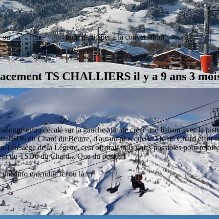
n
ou
Créer un compte
pour participer à la conversation.
placement TS CHALLIERS
il y a 9 ans 3 mo
t rallongé et/ou décalé sur la gauche afin de créer une liaison avec la p
nte au TSD6 du Chard du Beurre, d'autant plus que le TK du Chard étant
du Télésiège de la Légette, cela offrirait trois voies possibles pour re
ent du TSD6 du Chard... Que du positif !
une info entendue ici ou là...)