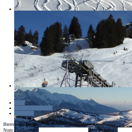
Index
Discussions récentes
Recherche
Bienvenue,
Invité
Nom d'utilisateur :
Mot de passe :