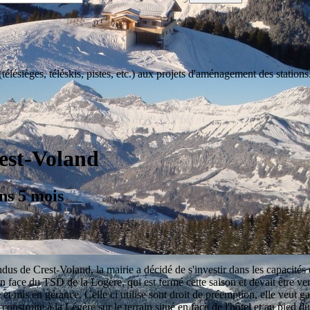
lésièges, téléskis, pistes, etc.) aux projets d'aménagement des stations
est-Voland
 ans 5 mois
#1
us de Crest-Voland, la mairie a décidé de s'investir dans les capacités 
en face du TSD de la Logère, qui est fermé cette saison et devait être 
 et mis en gérance. Celle ci utilise sont droit de préemption, elle veut ga
onstruite à la Légère sur le terrain situé en face de l'hôtel et au pied d