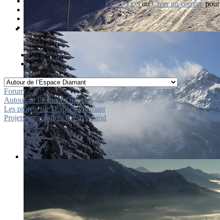
Connexion
ou
Créer un compte
pour 
Page :
1
Forum
Autour de l’Espace Diamant
Les projets sur l'Espace Diamant
Projets immobiliers Crest-Voland