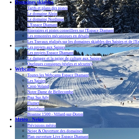
Domaines skiables
Tarifs et plans des pistes
Le domaine Alpin
Le domaine Nordique
L'Espace Diamant
Itineraires et pistes conseillees sur l'Espace Diamant
Les remontées mécaniques en détails
Les Travaux réalisés sur les domaines skiables des Saisies et de l'
Les projets aux Saisies
Les projets Espace Diamant
Le damage et la neige de culture aux Saisies
Quelques consignes (règles et sécurité)
Webcams
Toutes les Webcams Espace Diamant
Les Saisies
Crest-Voland
Notre Dame de Bellecombe
Praz Sur Arly
Flumet
Hauteluce
Bisanne 1500 - Villard-sur-Doron
Météo - Neige
Prévisions météo
Neige & Ouverture des domaines
Plan ouverture Live Espace Diamant