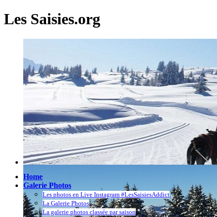
Les Saisies.org
Home
Galerie Photos
Les photos en Live Instagram #LesSaisiesAddict
La Galerie Photos
La galerie photos classée par saison