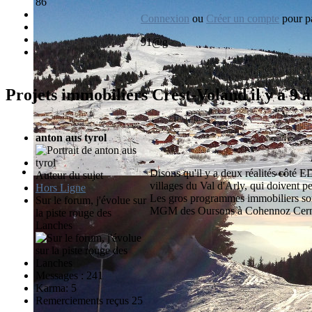
86
Connexion
ou
Créer un compte
pour pa
91@g
Projets immobiliers Crest-Voland
il y a 9
anton aus tyrol
Disons qu'il y a deux réalités côté ED
Auteur du sujet
villages du Val d'Arly, qui doivent p
Hors Ligne
Les gros programmes immobiliers sont
Sur le forum, j'évolue sur
MGM des Oursons à Cohennoz Cern
la piste rouge des
Lanches
Messages : 241
Karma: 5
Remerciements reçus 25