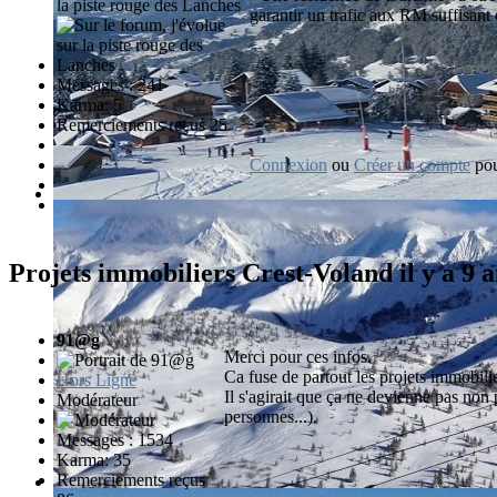
la piste rouge des Lanches
garantir un trafic aux RM suffisant 
Messages : 241
Karma: 5
Remerciements reçus 25
Connexion
ou
Créer un compte
pou
Projets immobiliers Crest-Voland
il y a 9
91@g
Merci pour ces infos.
Ca fuse de partout les projets immobil
Hors Ligne
Il s'agirait que ça ne devienne pas non
Modérateur
personnes...).
Messages : 1534
Karma: 35
Remerciements reçus