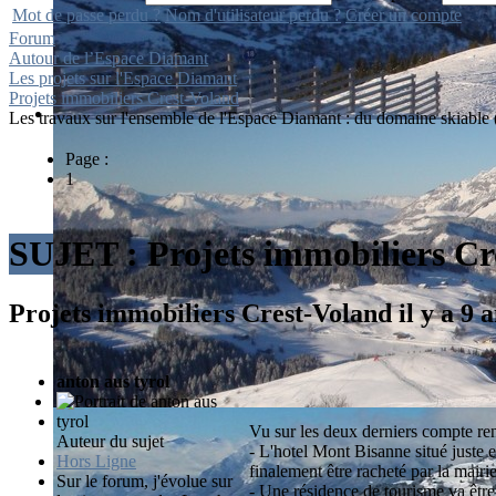
Mot de passe perdu ?
Nom d'utilisateur perdu ?
Créer un compte
Forum
Autour de l’Espace Diamant
Les projets sur l'Espace Diamant
Projets immobiliers Crest-Voland
Les travaux sur l'ensemble de l'Espace Diamant : du domaine skiable (té
Page :
1
SUJET :
Projets immobiliers Cr
Projets immobiliers Crest-Voland
il y a 9
anton aus tyrol
Vu sur les deux derniers compte rend
Auteur du sujet
- L'hotel Mont Bisanne situé juste 
Hors Ligne
finalement être racheté par la mairie
Sur le forum, j'évolue sur
- Une résidence de tourisme va être c