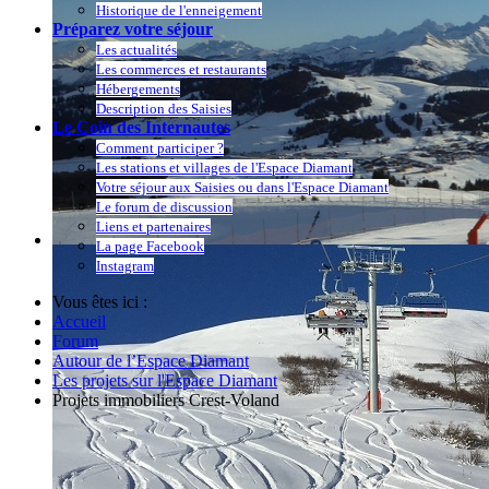
Historique de l'enneigement
Préparez votre séjour
Les actualités
Les commerces et restaurants
Hébergements
Description des Saisies
Le Coin des Internautes
Comment participer ?
Les stations et villages de l'Espace Diamant
Votre séjour aux Saisies ou dans l'Espace Diamant
Le forum de discussion
Liens et partenaires
La page Facebook
Instagram
Vous êtes ici :
Accueil
Forum
Autour de l’Espace Diamant
Les projets sur l'Espace Diamant
Projets immobiliers Crest-Voland