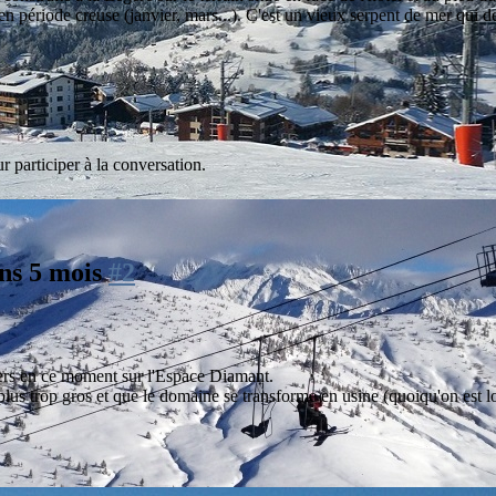
en période creuse (janvier, mars...). C'est un vieux serpent de mer qui de
r participer à la conversation.
 ans 5 mois
#2
iers en ce moment sur l'Espace Diamant.
 plus trop gros et que le domaine se transforme en usine (quoiqu'on est l