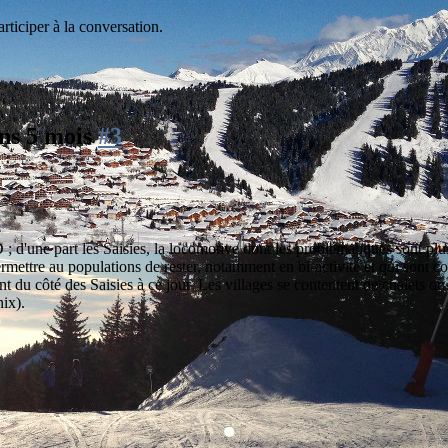
rticiper à la conversation.
 ans 5 mois
#3
 ; d'une part les Saisies, la locomotive dont les problématiques sont plus 
ermettre au populations de rester, notamment en bi-activité et qui sont c
 du côté des Saisies à ce jour. Les villages se contentent de chalets o
ix).