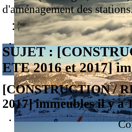
d'aménagement des stations
Page :
1
SUJET :
[CONSTRU
ETE 2016 et 2017] i
[CONSTRUCTION / RE
2017] immeubles
il y a
Co