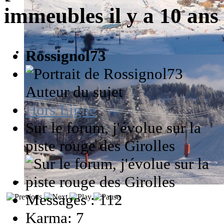
immeubles
il y a 10 an
Rossignol73
Auteur du sujet
Hors Ligne
Sur le forum, j'évolue sur la
piste rouge des Girolles
Messages : 112
Karma: 7