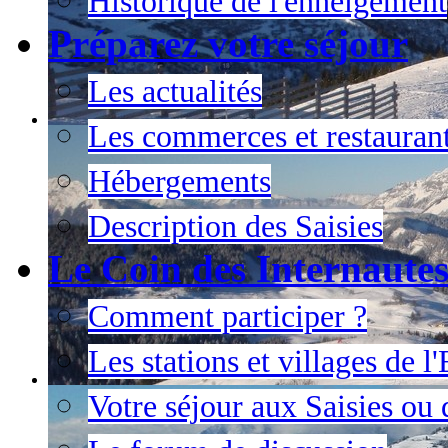
Historique de l'enneigement
Préparez votre séjour
Les actualités
Les commerces et restauran
Hébergements
Description des Saisies
Le Coin des Internaute
Comment participer ?
Les stations et villages de 
Votre séjour aux Saisies ou