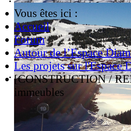
Vous êtes ici :
Accueil
Forum
Autour de l’Espace Diam
Les projets sur l'Espace
[CONSTRUCTION / REN
immeubles