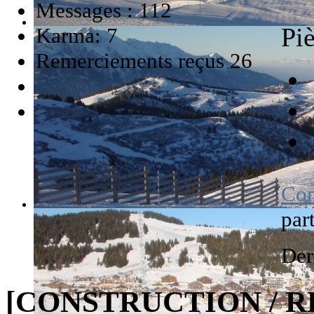
Messages : 112
Piè
Karma: 7
Remerciements reçus 26
Con
par
Der
[CONSTRUCTION / R