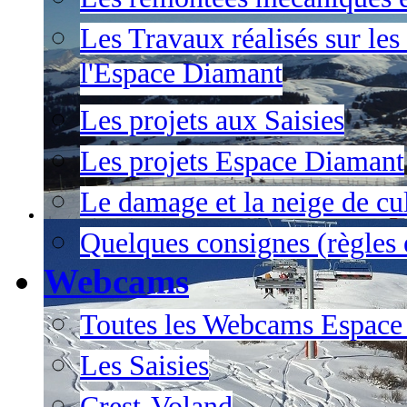
Les Travaux réalisés sur les
l'Espace Diamant
Les projets aux Saisies
Les projets Espace Diamant
Le damage et la neige de cul
Quelques consignes (règles e
Webcams
Toutes les Webcams Espace
Les Saisies
Crest-Voland