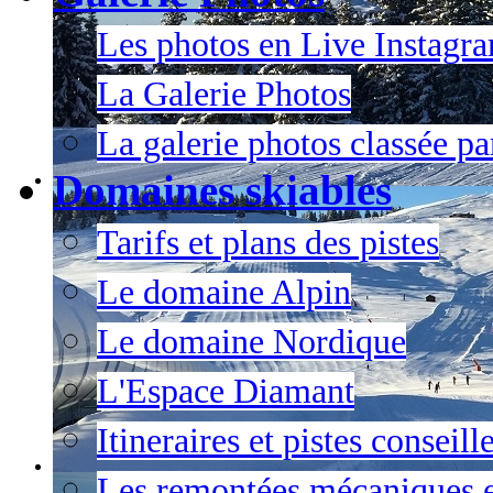
Les photos en Live Instagr
La Galerie Photos
La galerie photos classée pa
Domaines skiables
Tarifs et plans des pistes
Le domaine Alpin
Le domaine Nordique
L'Espace Diamant
Itineraires et pistes conseil
Les remontées mécaniques e