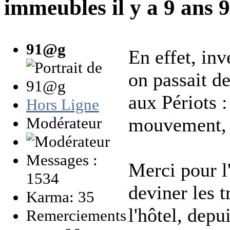
immeubles
il y a 9 ans
91@g
En effet, inv
on passait d
aux Périots :
Hors Ligne
Modérateur
mouvement, ç
Messages :
Merci pour l'
1534
deviner les 
Karma: 35
l'hôtel, dep
Remerciements