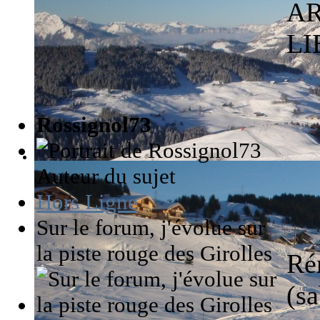
AR
LI
Rossignol73
Auteur du sujet
Hors Ligne
Sur le forum, j'évolue sur
la piste rouge des Girolles
Rén
(s