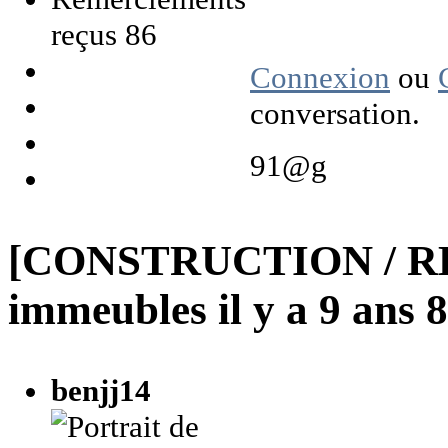
reçus 86
Connexion
ou
conversation.
91@g
[CONSTRUCTION / R
immeubles
il y a 9 ans
benjj14