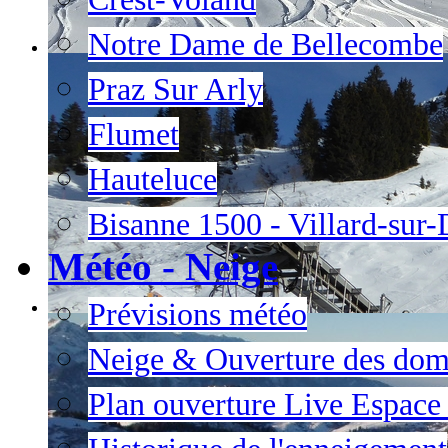
Notre Dame de Bellecombe
Praz Sur Arly
Flumet
Hauteluce
Bisanne 1500 - Villard-sur
Météo - Neige
Prévisions météo
Neige & Ouverture des dom
Plan ouverture Live Espac