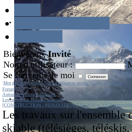
Index
Discussions récentes
Recherche
Bienvenue,
Invité
Nom d'utilisateur :
M
Se souvenir de moi
Mot de passe perdu ?
Nom d'utilisateur perdu ?
Créer un compte
Forum
Autour de l’Espace Diamant
Les projets sur l'Espace Diamant
[CONSTRUCTION / RENAVATION ETE 2016 et 2017] immeuble
Les travaux sur l'ensemble
skiable (télésièges, téléskis,