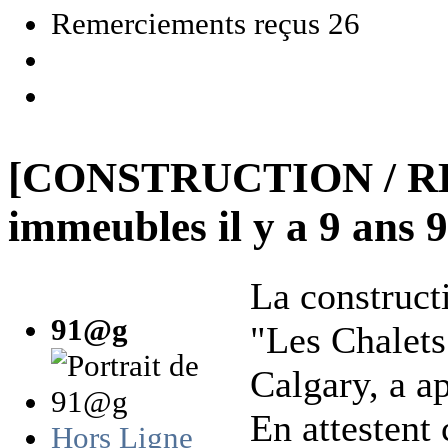
Remerciements reçus 26
[CONSTRUCTION / R
immeubles
il y a 9 ans
La construc
91@g
"Les Chalets
Calgary, a 
En attestent
Hors Ligne