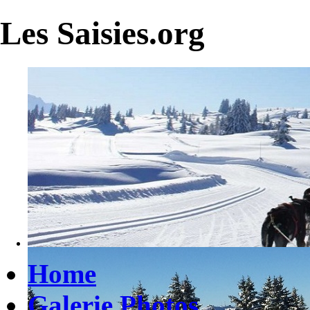
Les Saisies.org
Home
Galerie Photos