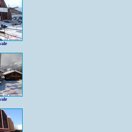
vale
vale