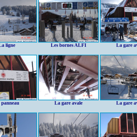
La ligne
Les bornes ALFI
La gare a
 panneau
La gare avale
La gare a