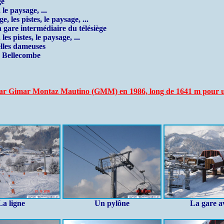
ge
le paysage, ...
 les pistes, le paysage, ...
gare intermédiaire du télésiège
s pistes, le paysage, ...
lles dameuses
e Bellecombe
ar Gimar Montaz Mautino (GMM) en 1986, long de 1641 m pour un 
La ligne
Un pylône
La gare a