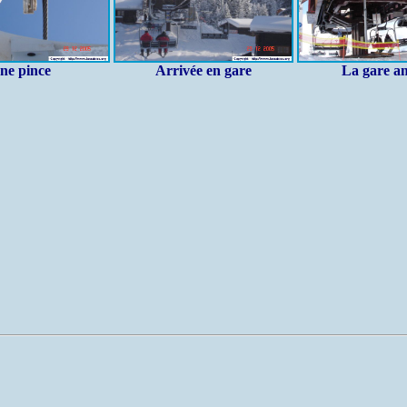
ne pince
Arrivée en gare
La gare a