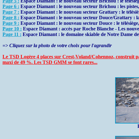
Page 5 :
Espace Diamant : le nouveau secteur Brichou : le télésiè
Page 6 :
Espace Diamant : le nouveau secteur Brichou : les pistes, 
Page 7 :
Espace Diamant : le nouveau secteur Grattary : le télésiège,
Page 8 :
Espace Diamant : le nouveau secteur Douce/Grattary : la 
Page 9 :
Espace Diamant : le nouveau secteur Douce : le télésiège, le
Page 10 :
Espace Diamant : accès par Roche Blanche - Les nouve
Page 11 :
Espace Diamant : le domaine skiable de Notre Dame d
=> Cliquez sur la photo de votre choix pour l'agrandir
Le TSD Logère 4 places sur Crest-Voland/Cohennoz, construit p
maxi de 49 %. Les TSD GMM se font rares...