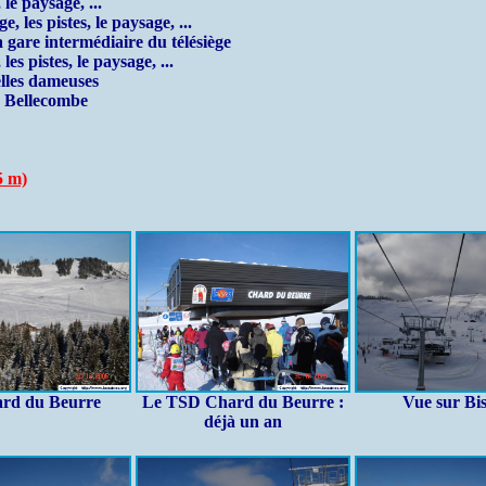
le paysage, ...
 les pistes, le paysage, ...
gare intermédiaire du télésiège
s pistes, le paysage, ...
lles dameuses
e Bellecombe
5 m)
rd du Beurre
Le TSD Chard du Beurre :
Vue sur Bi
déjà un an