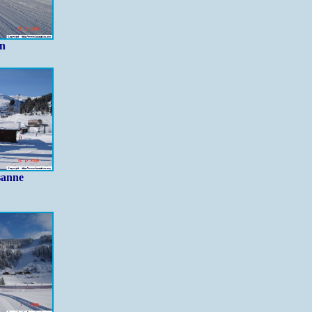
on
sanne