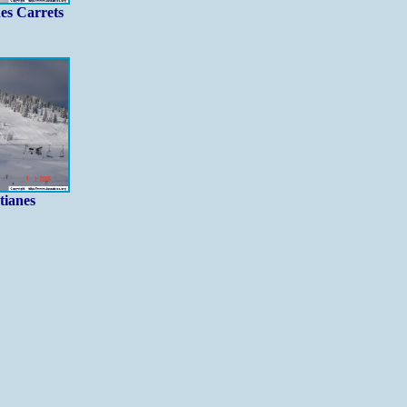
es Carrets
tianes