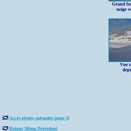
Grand fo
neige v
Vue s
dep
Accès photos suivantes (page 3)
Retour Menu Précédent