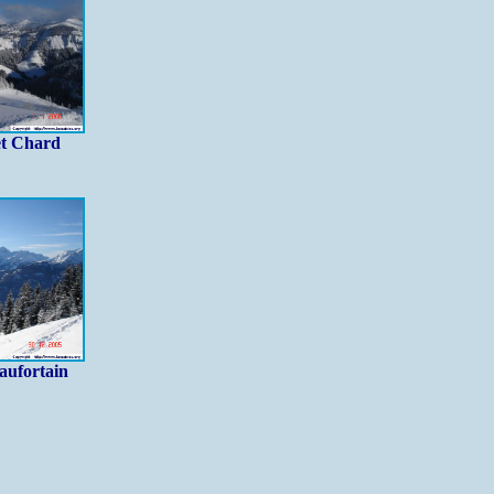
t Chard
aufortain