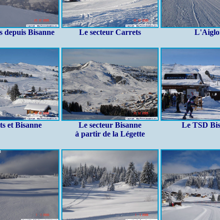
s depuis Bisanne
Le secteur Carrets
L'Aigl
ts et Bisanne
Le secteur Bisanne
Le TSD Bi
à partir de la Légette