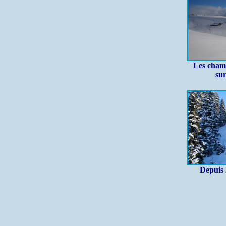
Les cham
su
Depuis 