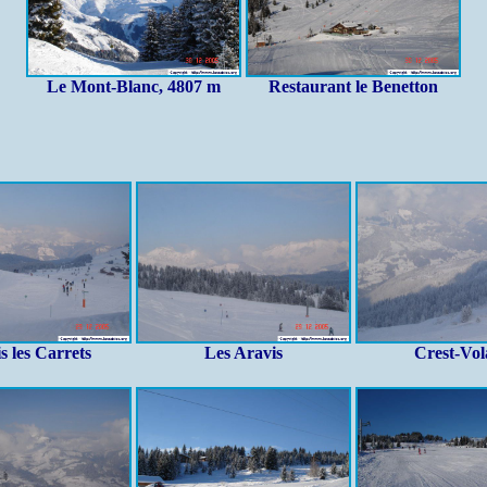
Le Mont-Blanc, 4807 m
Restaurant le Benetton
s les Carrets
Les Aravis
Crest-Vo