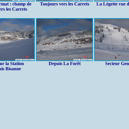
rmat : champ de
Toujours vers les Carrets
La Légette vue d
ers les Carrets
ur la Station
Depuis La Forêt
Secteur Gen
uis Bisanne