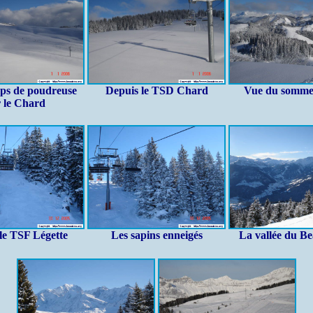
ps de poudreuse
Depuis le TSD Chard
Vue du somme
r le Chard
le TSF Légette
Les sapins enneigés
La vallée du Be